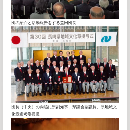
団の紹介と活動報告をする益田団長
団長（中央）の両脇に県副知事、県議会副議長、県地域文
化章選考委員長