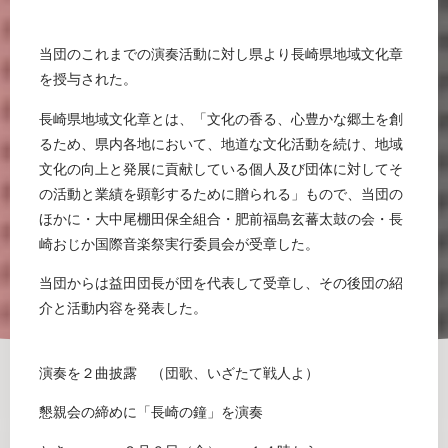
当団のこれまでの演奏活動に対し県より長崎県地域文化章
を授与された。
長崎県地域文化章とは、「文化の香る、心豊かな郷土を創
るため、県内各地において、地道な文化活動を続け、地域
文化の向上と発展に貢献している個人及び団体に対してそ
の活動と業績を顕彰するために贈られる」もので、当団の
ほかに・大中尾棚田保全組合・肥前福島玄蕃太鼓の会・長
崎おじか国際音楽祭実行委員会が受章した。
当団からは益田団長が団を代表して受章し、その後団の紹
介と活動内容を発表した。
演奏を２曲披露 （団歌、いざたて戦人よ）
懇親会の締めに「長崎の鐘」を演奏