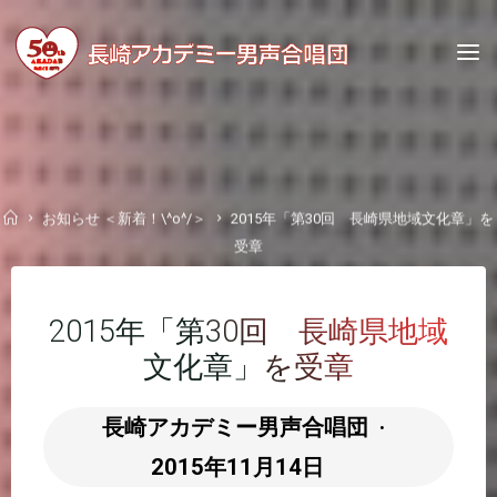
Skip
to
content
Home
お知らせ ＜新着！\^o^/＞
2015年「第30回 長崎県地域文化章」を
受章
2015年「第30回 長崎県地域
文化章」を受章
長崎アカデミー男声合唱団
2015年11月14日