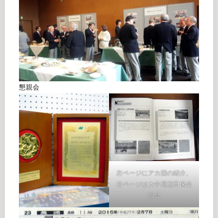
懇親会
左ページにアカ団の紹介、
右ページは大中尾棚田保全
組合