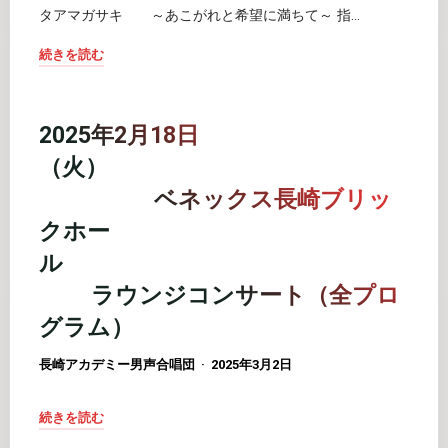
タアマガサキ ～あこがれと希望に満ちて～ 指…
回
し
合
ま
続きを読む
唱
し
"2025
祭"
た！"
年
5
2025年2月18日
月
（火）
4
ベネックス長崎ブリッ
日
クホー
（日・
み
ル
ど
ラウンジコンサート（全プロ
り
グラム）
の
日）
長崎アカデミー男声合唱団
2025年3月2日
フ
ェ
続きを読む
ス
"2025