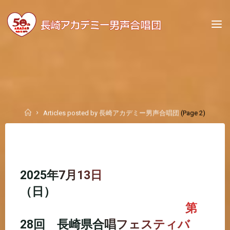
Skip
to
content
Home
Articles posted by 長崎アカデミー男声合唱団
(Page 2)
2025年7月13日
（日）
第
28回 長崎県合唱フェスティバ