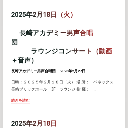
タ
年
ア
2
2025年2月18日（火）
マ
月
ガ
18
サ
長崎アカデミー男声合唱
日
キ"
団
（火）
ベ
ラウンジコンサート（動画
ネ
＋音声）
ッ
ク
長崎アカデミー男声合唱団
2025年2月27日
ス
日時：２０２５年２月１８日（火） 場 所： ベネックス
長
長崎ブリックホール 3F ラウンジ 指 揮： …
崎
ブ
続きを読む
リ
"2025
ッ
年
ク
2
2025年2月18日
ホ