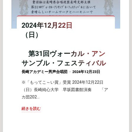
ウ
18
ン
日
ジ
（
コ
2024年12月22日
ラ
ン
（日）
ウ
サ
ン
ー
ジ
第31回ヴォーカル・アン
ト
コ
（動
サンブル・フェスティバル
ン
画
長崎アカデミー男声合唱団
2024年12月23日
サ
＋
ー
音
※「もってこ～い賞」受賞 2024年12月22日
ト
声）"
（日）長崎純心大学 早坂図書館演奏 「ア
ア
カ団202…
カ
続きを読む
団
"2024
ス
年
テ
12