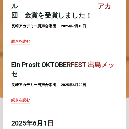
ル アカ
団 金賞を受賞しました！
長崎アカデミー男声合唱団
2025年7月13日
続きを読む
"2025
年
7
Ein Prosit OKTOBERFEST 出島メッ
月
セ
13
日
長崎アカデミー男声合唱団
2025年6月20日
（日）
第
続きを読む
28
"Ein
回
Prosit
長
OKTOBERFEST
2025年6月1日
崎
出