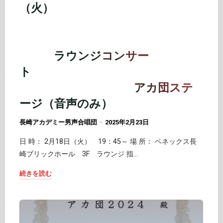
月
（火）
ー
18
ル
日
ラ
（火）
ウ
ラウンジコンサー
ン
長
ト
ジ
崎
コ
アカ団ステ
ア
ン
カ
ージ（音声のみ）
サ
デ
ー
長崎アカデミー男声合唱団
2025年2月23日
ミ
ト
ー
日 時： 2月18日（火） 19：45～ 場 所： ベネックス長
（全
男
崎ブリックホール 3F ラウンジ 指…
プ
声
ロ
続きを読む
合
グ
"2025
唱
ラ
年
団
ム）"
2
ラ
月