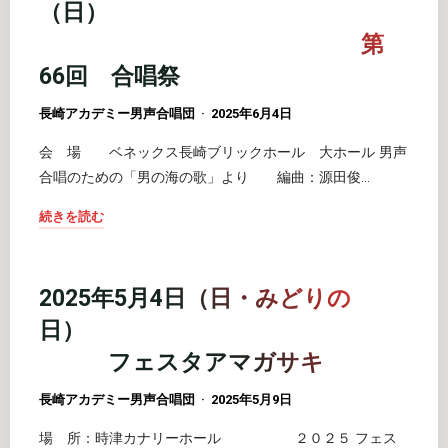
（日）
県
島
第
合
メ
唱
66回 合唱祭
ッ
フ
セ"
長崎アカデミー男声合唱団
2025年6月4日
ェ
ス
会 場 ベネックス長崎ブリックホール 大ホール 男声
テ
合唱のための「男の海の歌」より 編曲：源田俊…
ィ
続きを読む
バ
"2025
ル
年
ア
6
2025年5月4日（日・みどりの
カ
月
団
日）
1
金
フェスタアマガサキ
日
賞
（日）
を
長崎アカデミー男声合唱団
2025年5月9日
第
受
場 所：時津カナリーホール ２０２５ フェス
66
賞