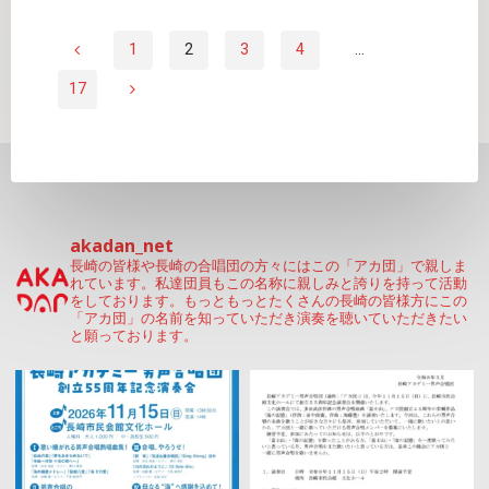
ー
月
ジ
22
1
2
3
4
…
（音
日
投
声
17
（日）
の
第
稿
み） "
31
回
の
ヴ
ォ
akadan_net
ペ
長崎の皆様や長崎の合唱団の方々にはこの「アカ団」で親しま
ー
れています。私達団員もこの名称に親しみと誇りを持って活動
カ
をしております。もっともっとたくさんの長崎の皆様方にこの
ー
「アカ団」の名前を知っていただき演奏を聴いていただきたい
ル・
と願っております。
ア
ジ
ン
サ
送
ン
ブ
ル・