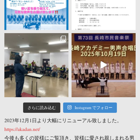
り
フ
ェ
ス
テ
ィ
バ
ル"
さらに読み込む
Instagram でフォロー
2023年12月1日より大幅にリニューアル致しました。
https://akadan.net/
今後も多くの皆様にご覧頂き、皆様に愛され親しまれる男