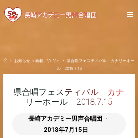
Skip
to
content
Home
お知らせ ＜新着！\^o^/＞
県合唱フェスティバル カナリーホー
ル 2018.7.15
県合唱フェスティバル カナ
リーホール 2018.7.15
長崎アカデミー男声合唱団
2018年7月15日