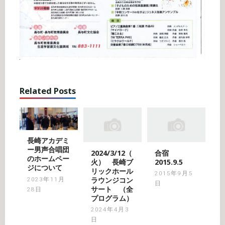
Related Posts
長崎アカデミ
ー男声合唱団
2024/3/12（
合宿
のホームペー
火） 長崎ブ
2015.9.5
ジについて
リックホール
2015年9月5
ラウンジコン
2023年11月
日
サート （全
28日
プログラム）
2024年4月3
日